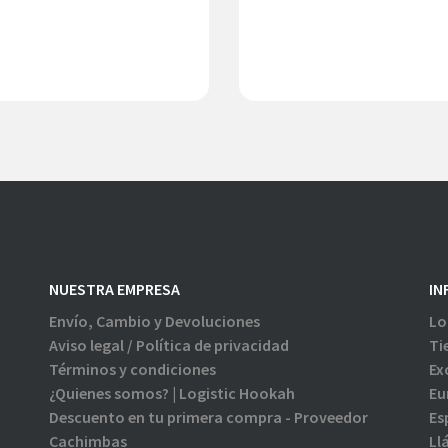
NUESTRA EMPRESA
IN
Envío, Cambio y Devoluciones
Lo
Aviso legal / Política de privacidad
Ti
Términos y condiciones
Ex
¿Quienes somos? | Logistic Hookah
Eu
Descuento en tu primera compra - Proveedor
Es
Cachimbas
Ll