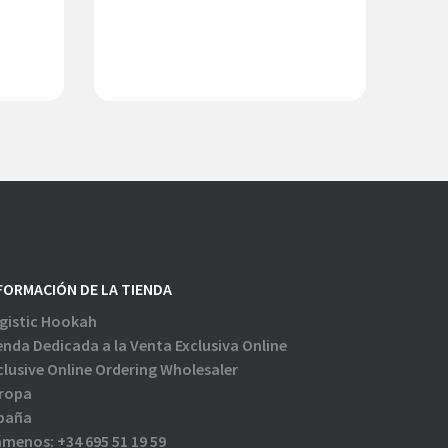
FORMACIÓN DE LA TIENDA
gistic Hookah
enda Dedicada a la Venta Exclusiva Online
clusive Online Ordering Wholesaler
ropa
paña
ámenos:
+34 695 51 19 59