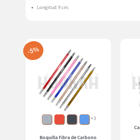
Longitud: 9 cm.
-5%
Gris
Rojo
Negro
Azul
+3
Ca
Boquilla Fibra de Carbono