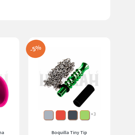
-5%
Gris
Rojo
Negro
Verde
+3
ha
Boquilla Tiny Tip