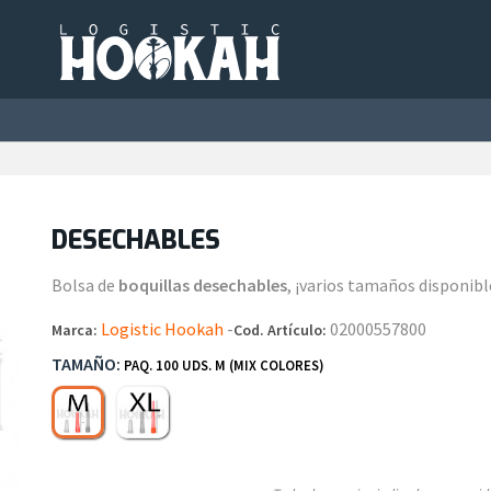
DESECHABLES
Bolsa de
boquillas desechables
, ¡varios tamaños disponib
Logistic Hookah
-
02000557800
Marca:
Cod. Artículo:
TAMAÑO:
PAQ. 100 UDS. M (MIX COLORES)
Paq. 50 uds. XL (mix colores)
Paq. 100 uds. M (mix colores)