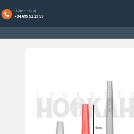
LLámanos al
+34 695 51 19 59