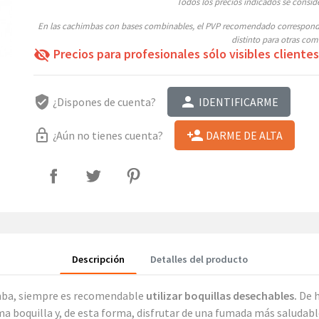
Todos los precios indicados se conside
En las cachimbas con bases combinables, el PVP recomendado corresponder
distinto para otras com
Precios para profesionales sólo visibles clientes
visibility_off
verified_user
person
¿Dispones de cuenta?
IDENTIFICARME
lock_outline
person_add
¿Aún no tienes cuenta?
DARME DE ALTA
Descripción
Detalles del producto
mba, siempre es recomendable
utilizar boquillas desechables.
De h
a boquilla y, de esta forma, disfrutar de una fumada más saludabl