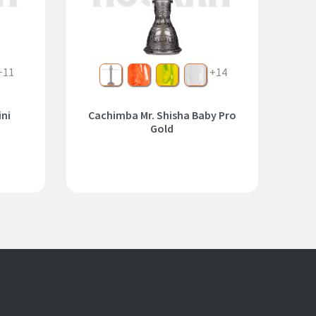
+11
Sin Kit
Red
Yellow
White
+14
ini
Cachimba Mr. Shisha Baby Pro
Gold