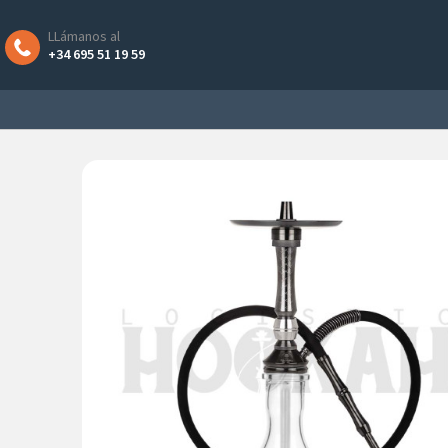
LLámanos al
+34 695 51 19 59