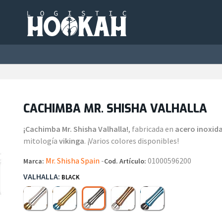
CACHIMBA MR. SHISHA VALHALLA
¡Cachimba Mr. Shisha Valhalla!
, fabricada en
acero inoxid
mitología
vikinga
. ¡Varios colores disponibles!
Mr. Shisha Spain
-
01000596200
Marca:
Cod. Artículo:
VALHALLA:
BLACK
Silver
Gold
Bronze
Blue
Black