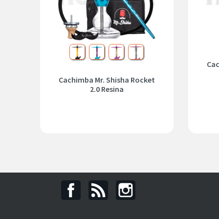
batman
frozen
joker
Kylie
Cac
Cachimba Mr. Shisha Rocket
2.0 Resina