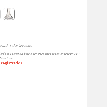
r
a Mariposa
Lowpoly Clear
ran sin incluir impuestos.
á a la opción sin base o con base clear, suponiéndose un PVP
binaciones.
 registrados.