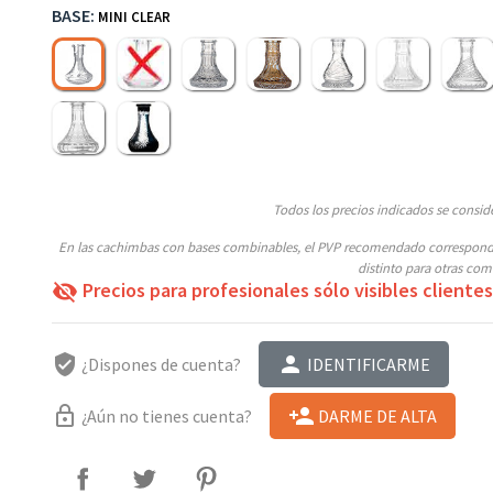
BASE:
MINI CLEAR
Sin base
Mini Glass C Clear
Mini Glass A Amber
Mini Glass F Clear
Mini Glass B Clea
Tallad
Mini Clear
Indian
Mini Frozen Black
Todos los precios indicados se conside
En las cachimbas con bases combinables, el PVP recomendado corresponder
distinto para otras com
Precios para profesionales sólo visibles clientes
visibility_off
verified_user
person
¿Dispones de cuenta?
IDENTIFICARME
lock_outline
person_add
¿Aún no tienes cuenta?
DARME DE ALTA