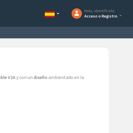
Hola, identificate
Acceso o Registro
able V2A
y con un
diseño
ambientado en la