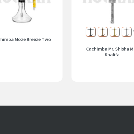
Negro
Bronce
Dorado
Plata
himba Moze Breeze Two
Cachimba Mr. Shisha M
Khalifa