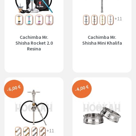
batman
frozen
joker
Kylie
Negro
Bronce
Dorado
Plata
+11
Cachimba Mr.
Cachimba Mr.
Shisha Rocket 2.0
Shisha Mini Khalifa
Resina
-6,00 €
-4,00 €
Silver
Gold
Black
Bronze
+11