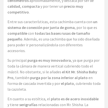
centímetros
aproximadamente, y destaca por ser de
calidad, compacta
y por tener un
precio muy
competitivo
.
Entre sus características, esta cachimba cuenta con
un
sistema de conexión por junta de goma
, por lo que es
compatible
con
todas las bases rusas de tamaño
pequeño
. Además, es una cachimba que ha sido diseñada
para poder ir personalizándola con diferentes
accesorios.
Su principal
purga es muy innovadora
, ya que purga por
toda la cámara de manera vertical cubriendo todo el
mástil. No obstante, si le añades
el Kit Mr. Shisha Baby
Pro
, también
purga por la zona inferior al plato
en
forma de cascada invertida y por
el plato
, cubriendo toda
la cazoleta.
En cuanto a su estética, el
plato es de acero inoxidable
y tiene
serigrafías
relacionadas con Mr. Shisha. La