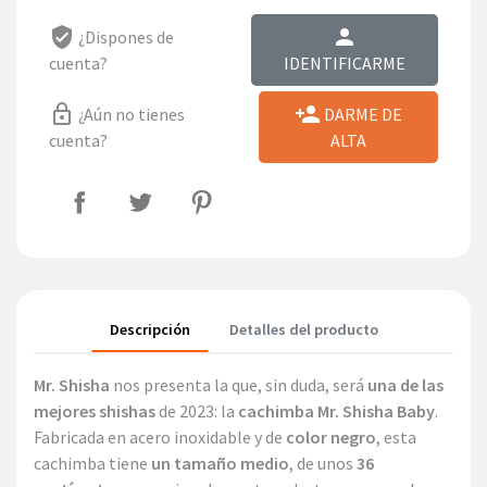
verified_user
person
¿Dispones de
cuenta?
IDENTIFICARME
lock_outline
person_add
¿Aún no tienes
DARME DE
cuenta?
ALTA
Descripción
Detalles del producto
Mr. Shisha
nos presenta la que, sin duda, será
una de las
mejores shishas
de 2023: la
cachimba Mr. Shisha Baby
.
Fabricada en acero inoxidable y de
color negro
, esta
cachimba tiene
un tamaño medio
, de unos
36