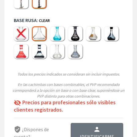
BASE RUSA:
CLEAR
Sin base
Big Glass P-turquoise
Big Glass N Black
Egyptian
Frozen Black
Clear
Tallada Roja
Tallada Negra
Gota de Agua Rayada
Imperial Ahumada
Todos los precios indicados se consideran sin incluir impuestos.
En las cachimbas con bases combinables, el PVP recomendado
corresponderá a la opción sin base o con base clear, suponiéndose un
PVP distinto para otras combinaciones.
Precios para profesionales sólo visibles
visibility_off
clientes registrados.
verified_user
person
¿Dispones de
cuenta?
IDENTIFICARME