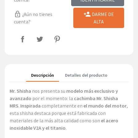
lock_outline
person_add
¿Aún no tienes
DARME DE
cuenta?
ALTA
Descripción
Detalles del producto
Mr. Shisha
nos presenta su
modelo más exclusivo y
avanzado
por el momento: la
cachimba Mr. Shisha
MRS
.
Inspirada
completamente en
el mundo del motor
,
esta shisha destaca porque está fabricada con
materiales de la más alta calidad como son
el acero
inoxidable V2A y el titanio
.