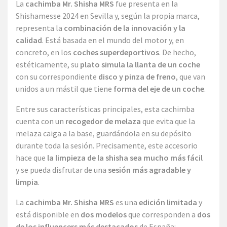
La
cachimba Mr. Shisha MRS
fue presenta en la
Shishamesse 2024 en Sevilla y, según la propia marca,
representa la
combinación de la innovación y la
calidad
. Está basada en el mundo del motor y, en
concreto, en los
coches superdeportivos
. De hecho,
estéticamente, su
plato simula la llanta de un coche
con su correspondiente
disco y pinza de freno
, que van
unidos a un mástil que tiene
forma del eje de un coche
.
Entre sus características principales, esta cachimba
cuenta con un
recogedor de melaza
que evita que la
melaza caiga a la base, guardándola en su depósito
durante toda la sesión. Precisamente, este accesorio
hace que
la limpieza de la shisha sea mucho más fácil
y se pueda disfrutar de una
sesión más agradable y
limpia
.
La
cachimba Mr. Shisha MRS
es una
edición limitada
y
está disponible en
dos modelos
que corresponden a
dos
de los influencers más destacados
de España: