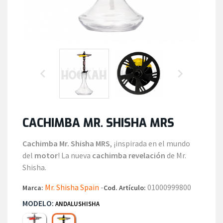


CACHIMBA MR. SHISHA MRS
Cachimba Mr. Shisha MRS
, ¡inspirada en el mundo
del
motor
! La nueva
cachimba revelación
de Mr.
Shisha.
Mr. Shisha Spain
-
01000999800
Marca:
Cod. Artículo:
MODELO:
ANDALUSHISHA
Ahmad Razo
Andalushisha