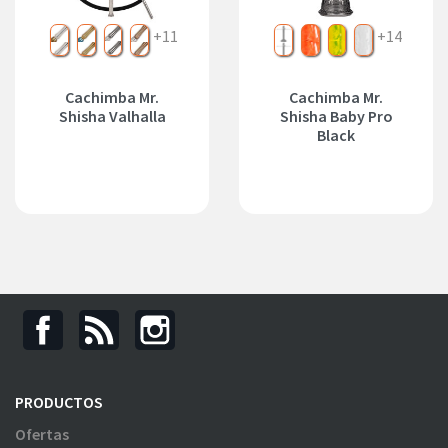
Silver
Gold
Black
Bronze
+11
Sin Kit
Red
Yellow
White
+14
Cachimba Mr.
Cachimba Mr.
Shisha Valhalla
Shisha Baby Pro
Black
PRODUCTOS
Ofertas