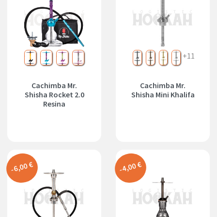
batman
frozen
joker
Kylie
Negro
Bronce
Dorado
Plata
+11
Cachimba Mr.
Cachimba Mr.
Shisha Rocket 2.0
Shisha Mini Khalifa
Resina
-6,00 €
-4,00 €