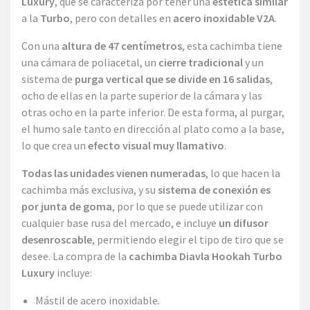
Luxury
, que se caracteriza por tener una
estética similar
a la
Turbo
, pero con detalles en
acero inoxidable V2A
.
Con una
altura de 47 centímetros
, esta cachimba tiene
una cámara de poliacetal, un
cierre tradicional
y un
sistema de
purga vertical que se divide en 16 salidas
,
ocho de ellas en la parte superior de la cámara y las
otras ocho en la parte inferior. De esta forma, al purgar,
el humo sale tanto en dirección al plato como a la base,
lo que crea un
efecto visual muy llamativo
.
Todas las unidades vienen numeradas
, lo que hacen la
cachimba más exclusiva, y su
sistema de conexión es
por junta de goma
, por lo que se puede utilizar con
cualquier base rusa del mercado, e incluye
un difusor
desenroscable
, permitiendo elegir el tipo de tiro que se
desee. La compra de la
cachimba Diavla Hookah Turbo
Luxury
incluye:
Mástil de acero inoxidable.