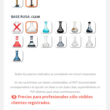
BASE RUSA:
CLEAR
Sin base
Big Glass P-turquoise
Big Glass N Black
Egyptian
Frozen Black
Clear
Tallada Roja
Tallada Negra
Gota de Agua Rayada
Imperial Ahumada
Imperial Clear
Nexa Clear
Crystal Blue
Todos los precios indicados se consideran sin incluir impuestos.
En las cachimbas con bases combinables, el PVP recomendado
corresponderá a la opción sin base o con base clear, suponiéndose un
PVP distinto para otras combinaciones.
Precios para profesionales sólo visibles
visibility_off
clientes registrados.