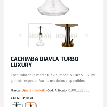


CACHIMBA DIAVLA TURBO
LUXURY
Cachimba de la marca
Diavla
, modelo
Turbo Luxur
y,
¡edición especial! Varios
modelos disponibles
.
Diavla Hookah
-
01001121000
Marca:
Cod. Artículo:
CUERPO:
DARK
Celestyal
Dark