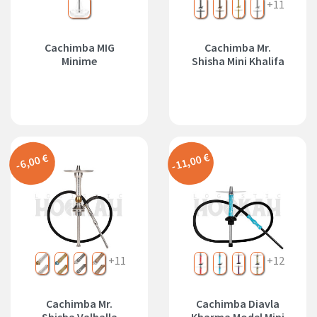
L1
Negro
Bronce
Dorado
Plata
+11
Cachimba MIG
Cachimba Mr.
Minime
Shisha Mini Khalifa
-11,00 €
-6,00 €
Silver
Gold
Black
Bronze
+11
Red
Blue
Galaxy
Savage
+12
Cachimba Mr.
Cachimba Diavla