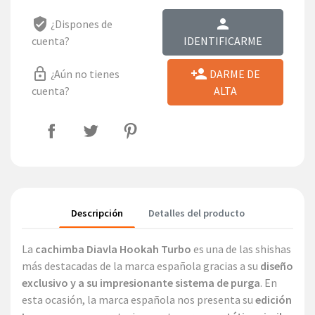
verified_user
person
¿Dispones de
cuenta?
IDENTIFICARME
lock_outline
person_add
¿Aún no tienes
DARME DE
cuenta?
ALTA
Descripción
Detalles del producto
La
cachimba Diavla Hookah Turbo
es una de las shishas
más destacadas de la marca española gracias a su
diseño
exclusivo y a su impresionante sistema de purga
. En
esta ocasión, la marca española nos presenta su
edición