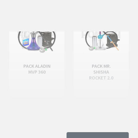
-5%
-9,50 €
PACK ALADIN
PACK MR.
MVP 360
SHISHA
ROCKET 2.0
INICIA SESIÓN PARA VER TODOS
LOS PRODUCTOS